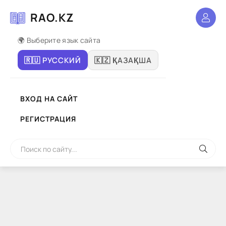
RAO.KZ
🌍 Выберите язык сайта
🇷🇺 РУССКИЙ
🇰🇿 ҚАЗАҚША
ВХОД НА САЙТ
РЕГИСТРАЦИЯ