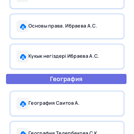
Основы права. Ибраева А.С.
Кукык негiздерi Ибраева А.С.
География
География Саитов А.
География Телепбекова С.К.