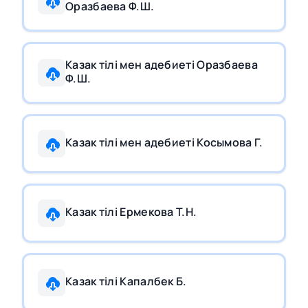
Оразбаева Ф.Ш.
Казак тiлi мен адебиетi Оразбаева
Ф.Ш.
Казак тiлi мен адебиетi Косымова Г.
Казак тiлi Ермекова Т.Н.
Казак тiлi Капалбек Б.