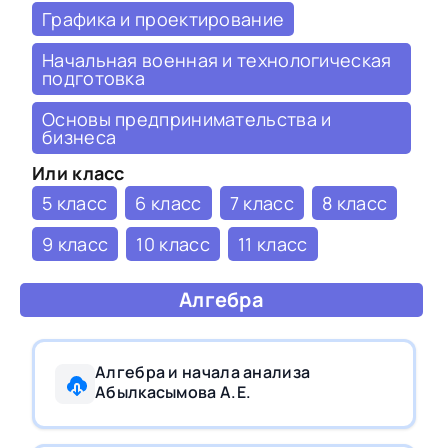
Графика и проектирование
Начальная военная и технологическая
подготовка
Основы предпринимательства и
бизнеса
Или класс
5 класс
6 класс
7 класс
8 класс
9 класс
10 класс
11 класс
Алгебра
Алгебра и начала анализа
Абылкасымова А.Е.