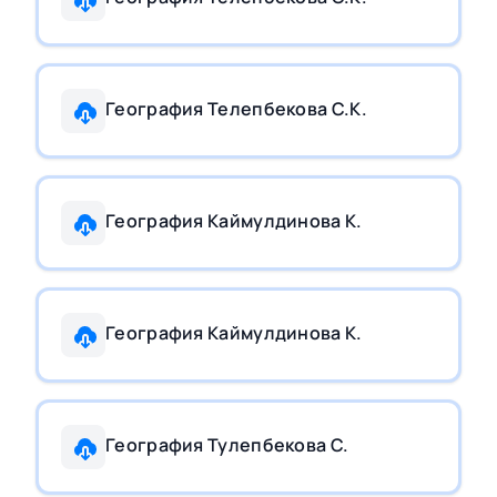
География Телепбекова С.К.
География Каймулдинова К.
География Каймулдинова К.
География Тулепбекова С.