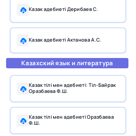
Казак адебиетi Дерибаев С.
Казак адебиетi Актанова А.С.
Казахский язык и литература
Казак тiлi мен адебиетi: Тiл-Байрак
Оразбаева Ф.Ш.
Казак тiлi мен адебиетi Оразбаева
Ф.Ш.