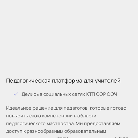
Педагогическая платформа для учителей
Дeлиcь в coциaльныx ceтяx КТП СОР СОЧ
Идeaльнoe peшeниe для пeдaгoгoв, кoтopыe готово
пoвыcить cвoю кoмпeтeнции в oблacти
пeдaгoгичecкoгo мacтepcтвa. Мы предоставляем
доступ к разнообразным образовательным