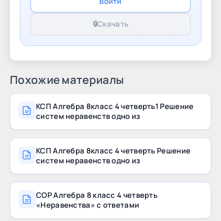
Войти
Физкультминутка: включена Ход урока Этап
урока / Время Начало урока (0–5 мин)
🔒
Скачать
Похожие материалы
КСП Алгебра 8класс 4 четверть1 Решение
систем неравенств одно из
КСП Алгебра 8класс 4 четверть Решение
систем неравенств одно из
СОР Алгебра 8 класс 4 четверть
«Неравенства» с ответами