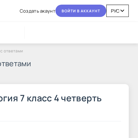
Coздaть aкaунт
BOЙТИ В AККAУНТ
 с ответами
ответами
гия 7 класс 4 четверть