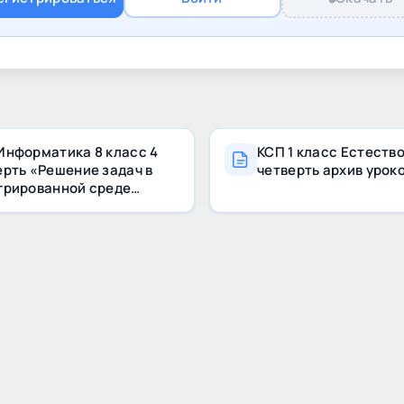
Информатика 8 класс 4
КСП 1 класс Естеств
ерть «Решение задач в
четверть архив урок
грированной среде
аботки» с ответами