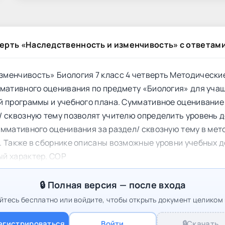
верть «Наследственность и изменчивость» с ответам
зменчивость» Биология 7 класс 4 четверть Методически
ммативного оценивания по предмету «Биология» для уча
программы и учебного плана. Суммативное оценивание в 7
/ сквозную тему позволят учителю определить уровень 
уммативного оценивания за раздел/ сквозную тему в ме
. Также в сборнике описаны возможные уровни учебных д
ый характер. СОР
🔒 Полная версия — после входа
тесь бесплатно или войдите, чтобы открыть документ целиком 
егистрироваться
Войти
🔒
Скачать