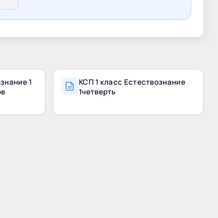
ознание 1
КСП 1 класс Естествознание
ов
1четверть