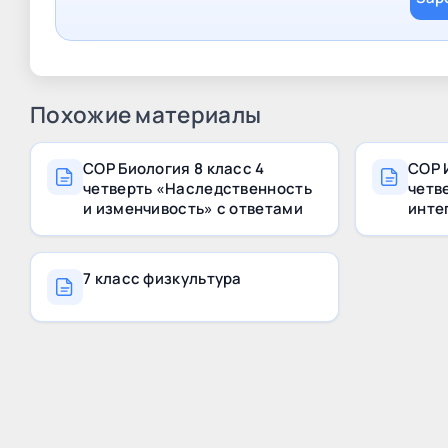
Похожие материалы
СОР Биология 8 класс 4
СОР 
четверть «Наследственность
четв
и изменчивость» с ответами
инте
разр
7 класс физкультура