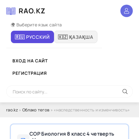
RAO.KZ
🌍 Выберите язык сайта
🇷🇺 РУССКИЙ
🇰🇿 ҚАЗАҚША
ВХОД НА САЙТ
РЕГИСТРАЦИЯ
rao.kz
»
Облако тегов
» «наследственность и изменчивость»
СОР Биология 8 класс 4 четверть