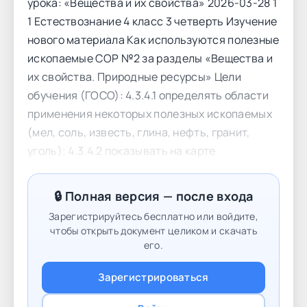
урока: «Вещества и их свойства» 2026-03-28 1
1 Естествознание 4 класс 3 четверть Изучение
нового материала Как используются полезные
ископаемые СОР №2 за разделы «Вещества и
их свойства. Природные ресурсы» Цели
обучения (ГОСО): 4.3.4.1 определять области
применения некоторых полезных ископаемых
(мел, соль, известь, глина, нефть, гранит,
уголь); 4.3.4.2 показывать на карте
месторождения основных полезных
ископаемых Казахстана и предлагать пути
🔒 Полная версия — после входа
сохранения и бережного использования; 4.1.2.2
Зарегистрируйтесь бесплатно или войдите,
представлять полученные результаты в
чтобы открыть документ целиком и скачать
форме по выбору обучающегося. Интеграция
его.
ценности: Справедливость и ответственность
Зарегистрироваться
Цель ценности Умение различать добро и зло,
хорошие и плохие поступки. Умение следовать