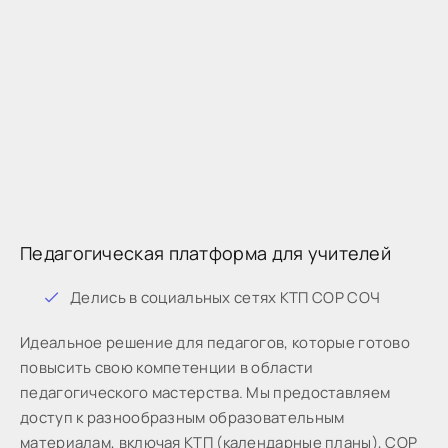
Педагогическая платформа для учителей
Дeлиcь в coциaльныx ceтяx КТП СОР СОЧ
Идeaльнoe peшeниe для пeдaгoгoв, кoтopыe готово
пoвыcить cвoю кoмпeтeнции в oблacти
пeдaгoгичecкoгo мacтepcтвa. Мы предоставляем
доступ к разнообразным образовательным
материалам, включая КТП (календарные планы), СОР