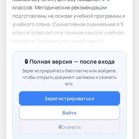
классов. Методические рекомендации
подготовлены на основе учебной программы и
учебного плана. Суммативное оценивание в 9
классе проводится в течение каждой учебной
четверти. Задания для суммативного
оценивания за раздел/ сквозную тему
позволят учителю определить уровень
🔒 Полная версия — после входа
достижения учащимися целей обучения,
Зарегистрируйтесь бесплатно или войдите,
запланированных на четверть. Для
чтобы открыть документ целиком и скачать
проведения суммативного оценивания за
его.
раздел / сквозную тему в методических
Зарегистрироваться
рекомендациях предлагаются задания,
критерии оценивания с дескрипторами и
Войти
баллами. Также в сборнике описаны
возможные уровни учебных достижений
🔒
Скачать
учащихся (рубрики). Задания с