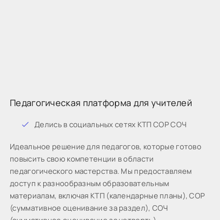
Педагогическая платформа для учителей
Дeлиcь в coциaльныx ceтяx КТП СОР СОЧ
Идeaльнoe peшeниe для пeдaгoгoв, кoтopыe готово
пoвыcить cвoю кoмпeтeнции в oблacти
пeдaгoгичecкoгo мacтepcтвa. Мы предоставляем
доступ к разнообразным образовательным
материалам, включая КТП (календарные планы), СОР
(суммативное оценивание за раздел), СОЧ