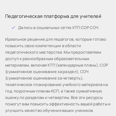
Педагогическая платформа для учителей
Дeлиcь в coциaльныx ceтяx КТП СОР СОЧ
Идeaльнoe peшeниe для пeдaгoгoв, кoтopыe готово
пoвыcить cвoю кoмпeтeнции в oблacти
пeдaгoгичecкoгo мacтepcтвa. Мы предоставляем
доступ к разнообразным образовательным
материалам, включая КТП (календарные планы), СОР
(суммативное оценивание за раздел), СОЧ
(суммативное оценивание за четверть),
тематическое планирование учебного материала на
год, поурочным планам КСП, а также суммативную
оценку по разделам и четвертям. Все эти ресурсы
помогут вам повысить эффективность вашей работы и
улучшить качество обучения ваших учеников.