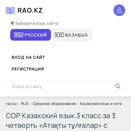
RAO.KZ
🌍 Выберите язык сайта
🇷🇺 РУССКИЙ
🇰🇿 ҚАЗАҚША
ВХОД НА САЙТ
РЕГИСТРАЦИЯ
rao.kz
»
RUS
»
Среднее образование
»
Казахский язык и литература Т2
СОР Казахский язык 3 класс за 3
четверть «Атақты тұлғалар» с