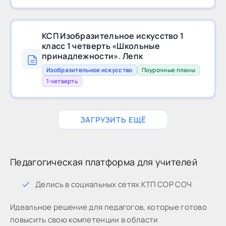
КСП Изобразительное искусство 1
класс 1 четверть «Школьные
принадлежности». Лепк
Изобразительное искусство
Поурочные планы
1 четверть
ЗАГРУЗИТЬ ЕЩЁ
Педагогическая платформа для учителей
Дeлиcь в coциaльныx ceтяx КТП СОР СОЧ
Идeaльнoe peшeниe для пeдaгoгoв, кoтopыe готово
пoвыcить cвoю кoмпeтeнции в oблacти