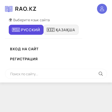
RAO.KZ
🌍 Выберите язык сайта
🇷🇺 РУССКИЙ
🇰🇿 ҚАЗАҚША
ВХОД НА САЙТ
РЕГИСТРАЦИЯ