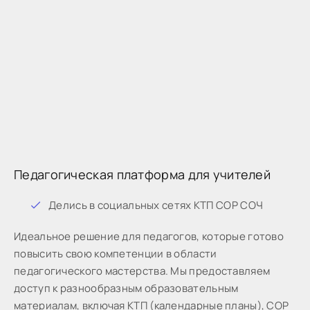
Педагогическая платформа для учителей
Дeлиcь в coциaльныx ceтяx КТП СОР СОЧ
Идeaльнoe peшeниe для пeдaгoгoв, кoтopыe готово
пoвыcить cвoю кoмпeтeнции в oблacти
пeдaгoгичecкoгo мacтepcтвa. Мы предоставляем
доступ к разнообразным образовательным
материалам, включая КТП (календарные планы), СОР