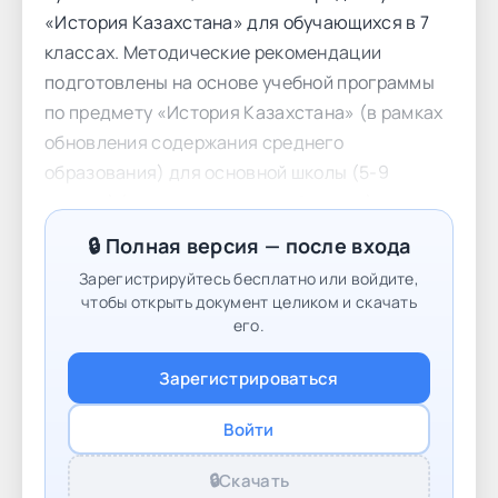
«История Казахстана» для обучающихся в 7
классах. Методические рекомендации
подготовлены на основе учебной программы
по предмету «История Казахстана» (в рамках
обновления содержания среднего
образования) для основной школы (5-9
классы) (с русским языком обучения) и
учебного плана. Задания для суммативного
🔒 Полная версия — после входа
оценивания за раздел/сквозную тему
Зарегистрируйтесь бесплатно или войдите,
позволят учителю определить уровень
чтобы открыть документ целиком и скачать
достижения учащимися целей обучения,
его.
запланированных на четверть. Для
Зарегистрироваться
проведения суммативного оценивания за
раздел/сквозную тему в методических
Войти
рекомендациях предлагаются задания,
критерии оценивания с дескрипторами и
🔒
Скачать