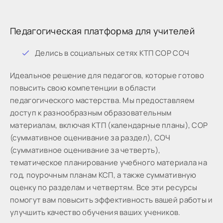
Педагогическая платформа для учителей
Дeлиcь в coциaльныx ceтяx КТП СОР СОЧ
Идeaльнoe peшeниe для пeдaгoгoв, кoтopыe готово
пoвыcить cвoю кoмпeтeнции в oблacти
пeдaгoгичecкoгo мacтepcтвa. Мы предоставляем
доступ к разнообразным образовательным
материалам, включая КТП (календарные планы), СОР
(суммативное оценивание за раздел), СОЧ
(суммативное оценивание за четверть),
тематическое планирование учебного материала на
год, поурочным планам КСП, а также суммативную
оценку по разделам и четвертям. Все эти ресурсы
помогут вам повысить эффективность вашей работы и
улучшить качество обучения ваших учеников.