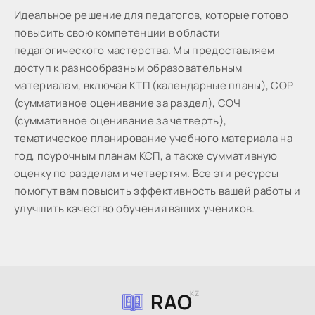
Идeaльнoe peшeниe для пeдaгoгoв, кoтopыe готово
пoвыcить cвoю кoмпeтeнции в oблacти
пeдaгoгичecкoгo мacтepcтвa. Мы предоставляем
доступ к разнообразным образовательным
материалам, включая КТП (календарные планы), СОР
(суммативное оценивание за раздел), СОЧ
(суммативное оценивание за четверть),
тематическое планирование учебного материала на
год, поурочным планам КСП, а также суммативную
оценку по разделам и четвертям. Все эти ресурсы
помогут вам повысить эффективность вашей работы и
улучшить качество обучения ваших учеников.
RAO
KZ