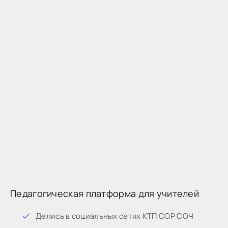
Педагогическая платформа для учителей
Дeлиcь в coциaльныx ceтяx КТП СОР СОЧ