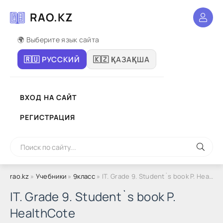
RAO.KZ
🌍 Выберите язык сайта
🇷🇺 РУССКИЙ
🇰🇿 ҚАЗАҚША
ВХОД НА САЙТ
РЕГИСТРАЦИЯ
rao.kz
»
Учебники
»
9класс
» IT. Grade 9. Student`s book P. HealthCote
IT. Grade 9. Student`s book P.
HealthCote