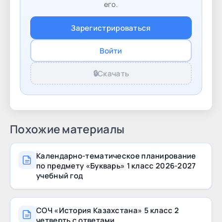
Information security 18 Module 3: Design:
его.
principles and processes 30 Module 4:
Зарегистрироваться
Animation 37 Module 5: HTML and Web page
development 48 Module 6: Databases 59 Module
Войти
7: Graphics 67 Module 8:
🔒
Скачать
Похожие материалы
Календарно-тематическое планирование
по предмету «Букварь» 1 класс 2026-2027
учебный год
СОЧ «История Казахстана» 5 класс 2
четверть с ответами