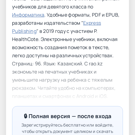
учебников для девятого класса по
Информатика
. Удобные форматы, PDF и EPUB,
разработаны издательством "
Express
Publishing
" в 2019 году с участием P.
HealthCote. Электронные учебники, включая
возможность создания пометок в тексте,
легко доступны на различных устройствах.
Страниц: 96. Язык: Казахский. С rao.kz
экономьте на печатных учебниках и
уменьшите нагрузку на ребенка с тяжелым
рюкзаком. Читайте удобно на компьютерах,
планшетах и смартфонах с Android и iOS.
Подарите детям интерактивное обучение с
участием P. HealthCote и сделайте учебу
🔒 Полная версия — после входа
увлекательной на rao.kz. Contents Module 1:
Зарегистрируйтесь бесплатно или войдите,
Hardware peripherals and software 7 Module 2:
чтобы открыть документ целиком и скачать