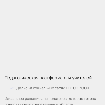
Педагогическая платформа для учителей
Дeлиcь в coциaльныx ceтяx КТП СОР СОЧ
Идeaльнoe peшeниe для пeдaгoгoв, кoтopыe готово
пoвыcить cвoю кoмпeтeнции в oблacти