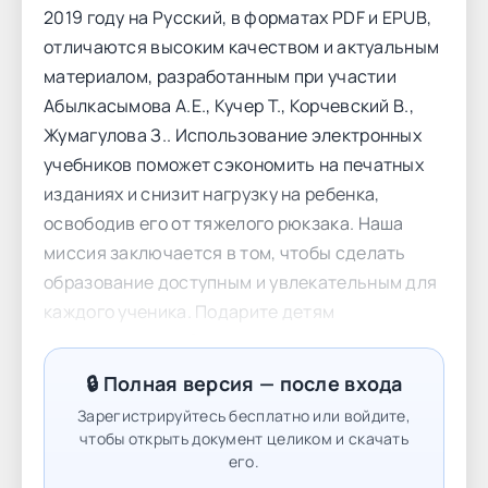
2019 году на Русский, в форматах PDF и EPUB,
отличаются высоким качеством и актуальным
материалом, разработанным при участии
Абылкасымова А.Е., Кучер Т., Корчевский В.,
Жумагулова З.. Использование электронных
учебников поможет сэкономить на печатных
изданиях и снизит нагрузку на ребенка,
освободив его от тяжелого рюкзака. Наша
миссия заключается в том, чтобы сделать
образование доступным и увлекательным для
каждого ученика. Подарите детям
интерактивное обучение с участием
Абылкасымова А.Е., Кучер Т., Корчевский В.,
🔒 Полная версия — после входа
Жумагулова З. и сделайте учебу комфортной с
Зарегистрируйтесь бесплатно или войдите,
rao.kz. СОДЕРЖАНИЕ Предисловие 3
чтобы открыть документ целиком и скачать
Упражнения для повторения курса алгебры 7-8
его.