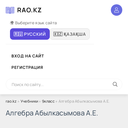
RAO.KZ
🌍 Выберите язык сайта
🇷🇺 РУССКИЙ
🇰🇿 ҚАЗАҚША
ВХОД НА САЙТ
РЕГИСТРАЦИЯ
rao.kz
»
Учебники
»
9класс
» Алгебра Абылкасымова А.Е.
Алгебра Абылкасымова А.Е.