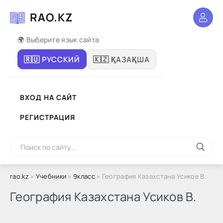
RAO.KZ
🌍 Выберите язык сайта
🇷🇺 РУССКИЙ
🇰🇿 ҚАЗАҚША
ВХОД НА САЙТ
РЕГИСТРАЦИЯ
rao.kz
»
Учебники
»
9класс
» География Казахстана Усиков В.
География Казахстана Усиков В.