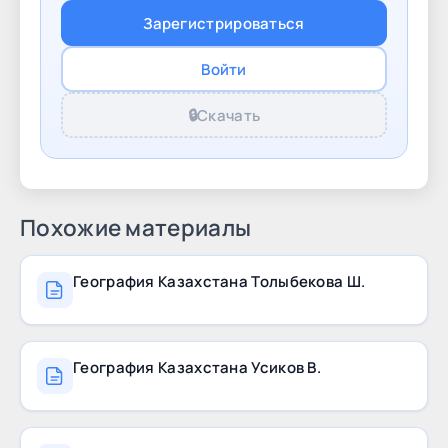
для каждого ученика. СОДЕРЖАНИЕ Раздел I.
Зарегистрироваться
ФИЗИЧЕСКАЯ ГЕОГРАФИЯ Биосфера и
географическая оболочка §33. Разнообразие
Войти
природных комплексов Казахстана 4 §34-35.
Зональные природные
🔒
Скачать
Похожие материалы
География Казахстана Толыбекова Ш.
География Казахстана Усиков В.