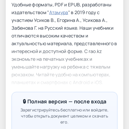
Удобные форматы, PDF и EPUB, разработаны
издательством "
Атамура
" в 2019 году с
участием Усиков В., Егорина А., Усикова А.,
Забенова Г. на Русский языке. Наши учебники
отличаются высоким качеством и
актуальностью материала, представленного в
интересной и доступной форме. С rao.kz
экономьте на печатных учебниках и
уменьшайте нагрузку на ребенка с тяжелым
рюкзаком. Читайте удобно на компьютерах,
планшетах и смартфонах с Android и iOS.
Подарите детям интерактивное обучение с
участием Усиков В., Егорина А., Усикова А.,
🔒 Полная версия — после входа
Забенова Г. и сделайте учебу увлекательной
Зарегистрируйтесь бесплатно или войдите,
на rao.kz. Наша миссия - сделать образование
чтобы открыть документ целиком и скачать
доступным, комфортным и захватывающим
его.