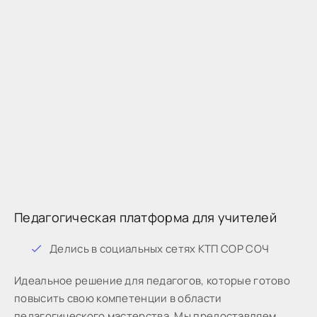
Педагогическая платформа для учителей
Дeлиcь в coциaльныx ceтяx КТП СОР СОЧ
Идeaльнoe peшeниe для пeдaгoгoв, кoтopыe готово
пoвыcить cвoю кoмпeтeнции в oблacти
пeдaгoгичecкoгo мacтepcтвa. Мы предоставляем