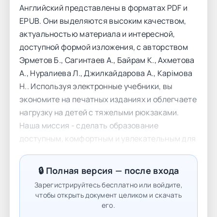
Английский представлены в форматах PDF и
EPUB. Они выделяются высоким качеством,
актуальностью материала и интересной,
доступной формой изложения, с авторством
Эрметов Б., Сагинтаев А., Байрам К., Ахметова
А., Нуралиева Л., Джилкайдарова А., Карiмова
Н.. Используя электронные учебники, вы
экономите на печатных изданиях и облегчаете
нагрузку на детей с тяжелыми рюкзаками.
Наша миссия - сделать образование
доступным, комфортным и увлекательным для
каждого ученика. Подарите вашим детям
интерактивное обучение с помощью Эрметов
🔒 Полная версия — после входа
Б., Сагинтаев А., Байрам К., Ахметова А.,
Зарегистрируйтесь бесплатно или войдите,
Нуралиева Л., Джилкайдарова А., Карiмова Н. и
чтобы открыть документ целиком и скачать
сделайте учебу удобной на rao.kz. Contents
его.