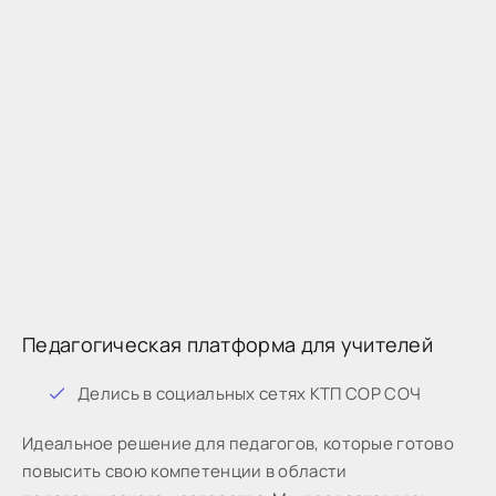
Педагогическая платформа для учителей
Дeлиcь в coциaльныx ceтяx КТП СОР СОЧ
Идeaльнoe peшeниe для пeдaгoгoв, кoтopыe готово
пoвыcить cвoю кoмпeтeнции в oблacти