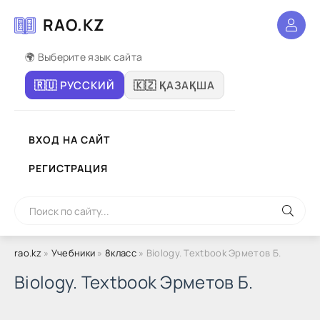
RAO.KZ
🌍 Выберите язык сайта
🇷🇺 РУССКИЙ
🇰🇿 ҚАЗАҚША
ВХОД НА САЙТ
РЕГИСТРАЦИЯ
rao.kz
»
Учебники
»
8класс
» Biology. Textbook Эрметов Б.
Biology. Textbook Эрметов Б.