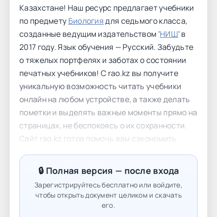
Казахстане! Наш ресурс предлагает учебники
по предмету
Биология
для седьмого класса,
созданные ведущим издательством '
НИШ
' в
2017 году. Язык обучения — Русский. Забудьте
о тяжелых портфелях и заботах о состоянии
печатных учебников! С rao.kz вы получите
уникальную возможность читать учебники
онлайн на любом устройстве, а также делать
пометки и выделять важные моменты прямо на
страницах, не беспокоясь о их сохранности.
Сайт rao.kz готов помочь вам сэкономить
финансы и облегчить бремя рюкзака вашего
ребенка. Наши электронные учебники
🔒 Полная версия — после входа
позволяют вам изучать материал с
Зарегистрируйтесь бесплатно или войдите,
комфортом, а также следовать за
чтобы открыть документ целиком и скачать
образовательными тенденциями. Если вы не
его.