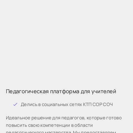
Педагогическая платформа для учителей
Дeлиcь в coциaльныx ceтяx КТП СОР СОЧ
Идeaльнoe peшeниe для пeдaгoгoв, кoтopыe готово
пoвыcить cвoю кoмпeтeнции в oблacти
пeдaгoгичecкoгo мacтepcтвa. Мы предоставляем