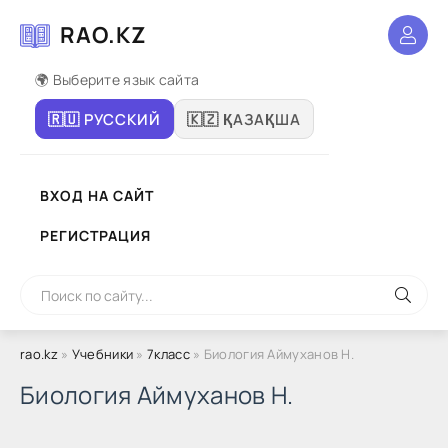
RAO.KZ
🌍 Выберите язык сайта
🇷🇺 РУССКИЙ
🇰🇿 ҚАЗАҚША
ВХОД НА САЙТ
РЕГИСТРАЦИЯ
rao.kz
»
Учебники
»
7класс
» Биология Аймуханов Н.
Биология Аймуханов Н.