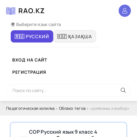
RAO.KZ
🌍 Выберите язык сайта
🇷🇺 РУССКИЙ
🇰🇿 ҚАЗАҚША
ВХОД НА САЙТ
РЕГИСТРАЦИЯ
Педагогическая копилка
»
Облако тегов
» «дилеммы и выбор»
СОР Русский язык 9 класс 4