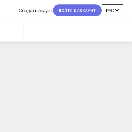
Coздaть aкaунт
BOЙТИ В AККAУНТ