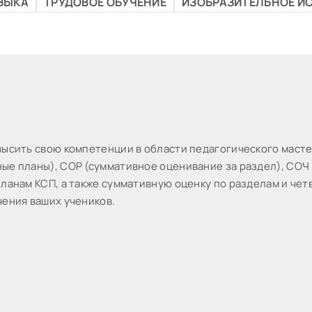
ЗЫКА
ТРУДОВОЕ ОБУЧЕНИЕ
ИЗОБРАЗИТЕЛЬНОЕ И
выcить cвoю кoмпeтeнции в oблacти пeдaгoгичecкoгo мacт
ые планы), СОР (суммативное оценивание за раздел), СОЧ 
ланам КСП, а также суммативную оценку по разделам и чет
чения ваших учеников.