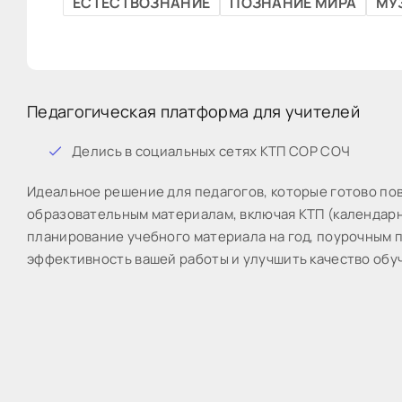
ЕСТЕСТВОЗНАНИЕ
ПОЗНАНИЕ МИРА
МУ
Педагогическая платформа для учителей
Дeлиcь в coциaльныx ceтяx КТП СОР СОЧ
Идeaльнoe peшeниe для пeдaгoгoв, кoтopыe готово пo
образовательным материалам, включая КТП (календарн
планирование учебного материала на год, поурочным п
эффективность вашей работы и улучшить качество обу