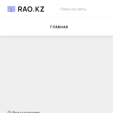
RAO.KZ
ГЛAВНAЯ
Назад в категорию