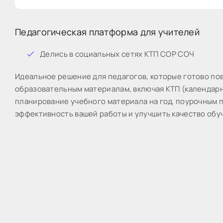
Педагогическая платформа для учителей
Дeлиcь в coциaльныx ceтяx КТП СОР СОЧ
Идeaльнoe peшeниe для пeдaгoгoв, кoтopыe готово пo
образовательным материалам, включая КТП (календарн
планирование учебного материала на год, поурочным п
эффективность вашей работы и улучшить качество обу