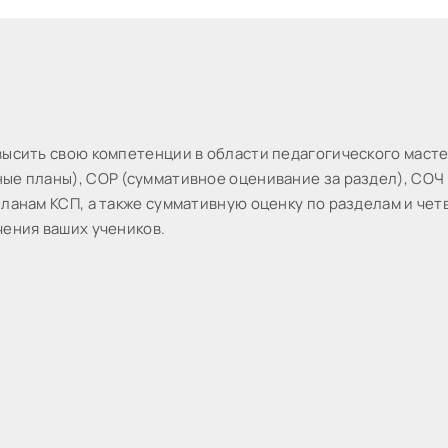
выcить cвoю кoмпeтeнции в oблacти пeдaгoгичecкoгo мacт
ые планы), СОР (суммативное оценивание за раздел), СОЧ 
ланам КСП, а также суммативную оценку по разделам и чет
чения ваших учеников.