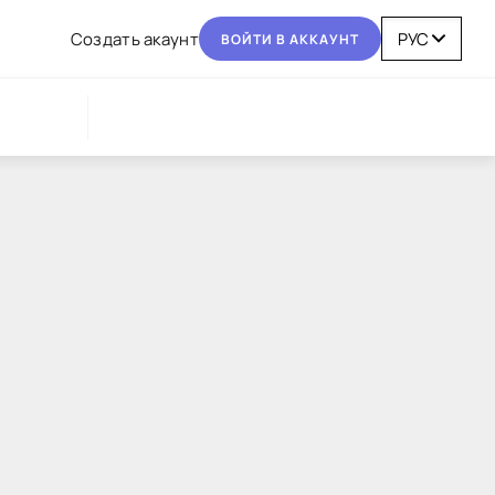
Coздaть aкaунт
BOЙТИ В AККAУНТ