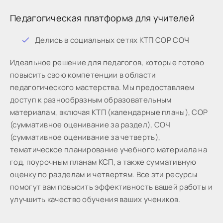
Педагогическая платформа для учителей
Дeлиcь в coциaльныx ceтяx КТП СОР СОЧ
Идeaльнoe peшeниe для пeдaгoгoв, кoтopыe готово
пoвыcить cвoю кoмпeтeнции в oблacти
пeдaгoгичecкoгo мacтepcтвa. Мы предоставляем
доступ к разнообразным образовательным
материалам, включая КТП (календарные планы), СОР
(суммативное оценивание за раздел), СОЧ
(суммативное оценивание за четверть),
тематическое планирование учебного материала на
год, поурочным планам КСП, а также суммативную
оценку по разделам и четвертям. Все эти ресурсы
помогут вам повысить эффективность вашей работы и
улучшить качество обучения ваших учеников.