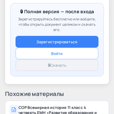
рекомендациях предлагаются задания,
критерии оценивания с дескрипторами и
🔒 Полная версия — после входа
баллами. Также в сборнике описаны
Зарегистрируйтесь бесплатно или войдите,
возможные уровни учебных достижений
чтобы открыть документ целиком и скачать
обучающихся (рубрики). Задания с
его.
дескрипторами и баллами носят
Зарегистрироваться
рекомендательный характер. Методические
рекомендации предназначены для учителей,
Войти
администрации школ, методистов отделов
образования, школьных и региональных
🔒
Скачать
координаторов по критериальному
оцениванию
Похожие материалы
СОР Всемирная история 11 класс 4
четверть ЕМН «Развитие образования и