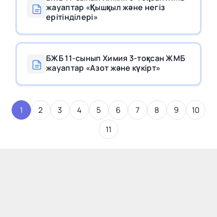
жауаптар «Қышқыл және негіз
ерітінділері»
БЖБ 11-сынып Химия 3-тоқсан ЖМБ
жауаптар «Азот және күкірт»
1
2
3
4
5
6
7
8
9
10
11