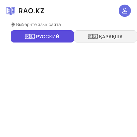
RAO.KZ
🌍 Выберите язык сайта
🇷🇺 РУССКИЙ
🇰🇿 ҚАЗАҚША