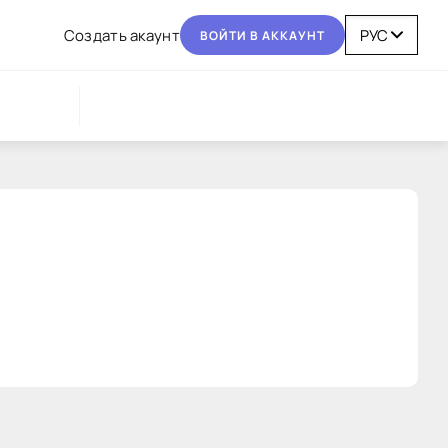
Coздaть aкaунт
BOЙТИ В AККAУНТ