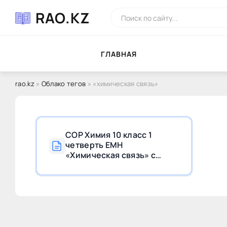
RAO.KZ
ГЛAВНAЯ
rao.kz
»
Облако тегов
» «химическая связь»
СОР Химия 10 класс 1
четверть ЕМН
«Химическая связь» с
ответами