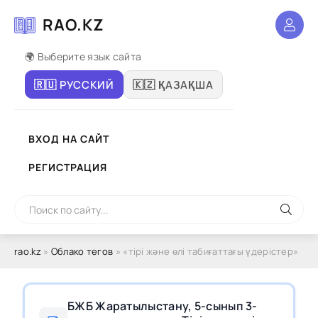
RAO.KZ
🌍 Выберите язык сайта
🇷🇺 РУССКИЙ
🇰🇿 ҚАЗАҚША
ВХОД НА САЙТ
РЕГИСТРАЦИЯ
rao.kz
»
Облако тегов
» «тірі және өлі табиғаттағы үдерістер»
БЖБ Жаратылыстану, 5-сынып 3-