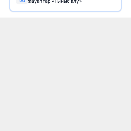
жауаптар «Тыныс алу»