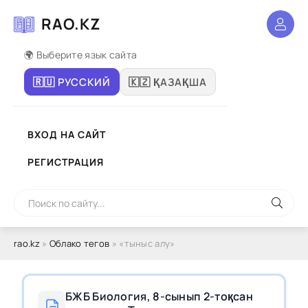
RAO.KZ
🌍 Выберите язык сайта
🇷🇺 РУССКИЙ
🇰🇿 ҚАЗАҚША
ВХОД НА САЙТ
РЕГИСТРАЦИЯ
rao.kz
»
Облако тегов
» «тыныс алу»
БЖБ Биология, 8-сынып 2-тоқсан