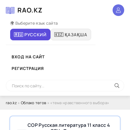
RAO.KZ
🌍 Выберите язык сайта
🇷🇺 РУССКИЙ
🇰🇿 ҚАЗАҚША
ВХОД НА САЙТ
РЕГИСТРАЦИЯ
rao.kz
»
Облако тегов
» «тема нравственного выбора»
СОР Русская литература 11 класс 4