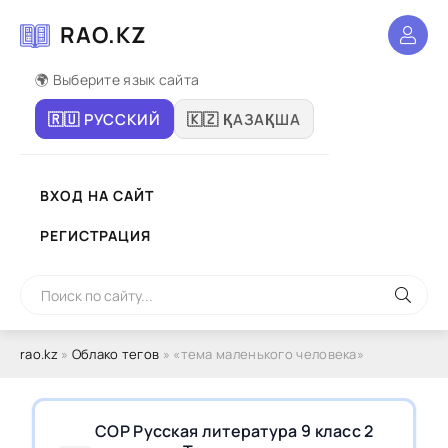
RAO.KZ
🌍 Выберите язык сайта
🇷🇺 РУССКИЙ
🇰🇿 ҚАЗАҚША
ВХОД НА САЙТ
РЕГИСТРАЦИЯ
rao.kz
»
Облако тегов
» «тема маленького человека»
СОР Русская литература 9 класс 2