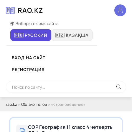
RAO.KZ
🌍 Выберите язык сайта
🇷🇺 РУССКИЙ
🇰🇿 ҚАЗАҚША
ВХОД НА САЙТ
РЕГИСТРАЦИЯ
rao.kz
»
Облако тегов
» «страноведение»
СОР География 11 класс 4 четверть