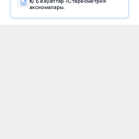
ҚГБ жауаптар «Стереометрия
аксиомалары.