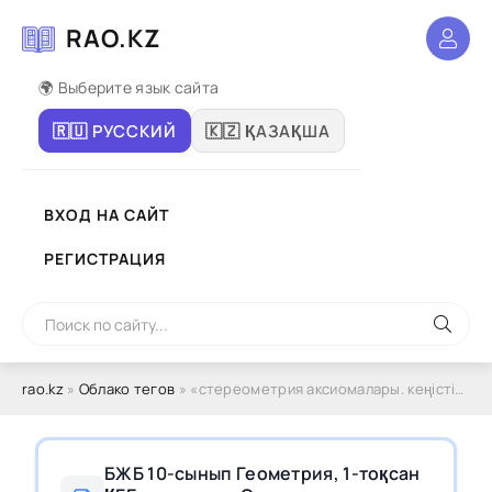
RAO.KZ
🌍 Выберите язык сайта
🇷🇺 РУССКИЙ
🇰🇿 ҚАЗАҚША
ВХОД НА САЙТ
РЕГИСТРАЦИЯ
rao.kz
»
Облако тегов
» «стереометрия аксиомалары. кеңістіктегі түзулер мен жазықтықтар өзара орналасуы»
БЖБ 10-сынып Геометрия, 1-тоқсан