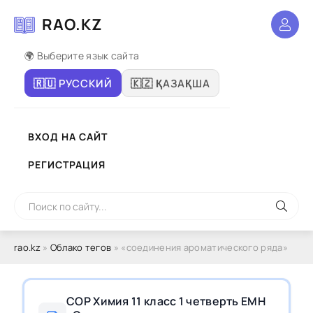
RAO.KZ
🌍 Выберите язык сайта
🇷🇺 РУССКИЙ
🇰🇿 ҚАЗАҚША
ВХОД НА САЙТ
РЕГИСТРАЦИЯ
rao.kz
»
Облако тегов
» «соединения ароматического ряда»
СОР Химия 11 класс 1 четверть ЕМН