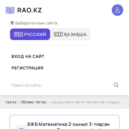
RAO.KZ
🌍 Выберите язык сайта
🇷🇺 РУССКИЙ
🇰🇿 ҚАЗАҚША
ВХОД НА САЙТ
РЕГИСТРАЦИЯ
rao.kz
»
Облако тегов
» «санды және әріпті өрнектер. теңдеулер. есептер»
БЖБ Математика 2-сынып 3-тоқсан