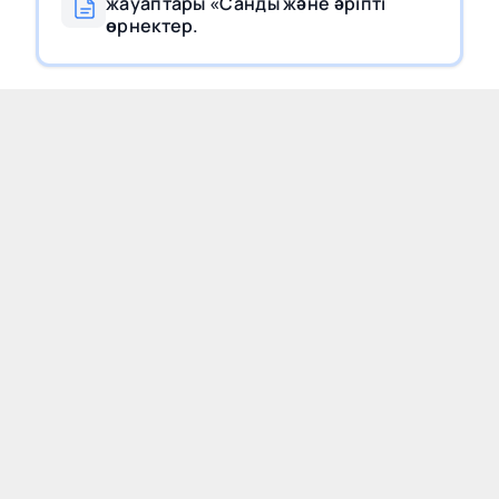
жауаптары «Санды және әріпті
өрнектер.