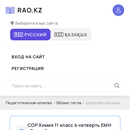
RAO.KZ
🌍 Выберите язык сайта
🇷🇺 РУССКИЙ
🇰🇿 ҚАЗАҚША
ВХОД НА САЙТ
РЕГИСТРАЦИЯ
Педагогическая копилка
»
Облако тегов
» «разработка новых материалов»
СОР Химия 11 класс 4 четверть ЕМН