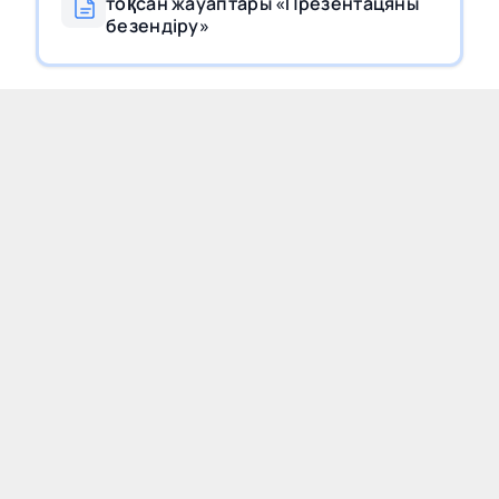
тоқсан жауаптары «Презентацяны
безендіру»