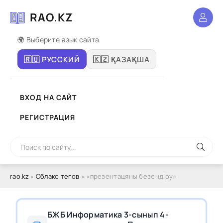
RAO.KZ
🌍 Выберите язык сайта
🇷🇺 РУССКИЙ
🇰🇿 ҚАЗАҚША
ВХОД НА САЙТ
РЕГИСТРАЦИЯ
rao.kz
»
Облако тегов
» «презентацяны безендіру»
БЖБ Информатика 3-сынып 4-