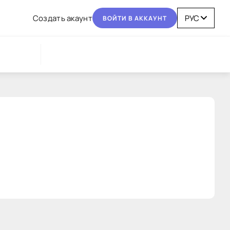
Coздaть aкaунт
BOЙТИ В AККAУНТ