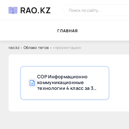
RAO.KZ
ГЛAВНAЯ
rao.kz
»
Облако тегов
» «презентации»
СОР Информационно
коммуникационные
технологии 4 класс за 3
четверть