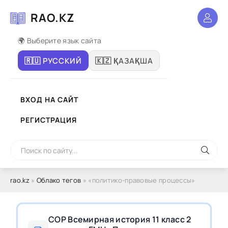
RAO.KZ
🌍 Выберите язык сайта
🇷🇺 РУССКИЙ
🇰🇿 ҚАЗАҚША
ВХОД НА САЙТ
РЕГИСТРАЦИЯ
rao.kz
»
Облако тегов
» «политико-правовые процессы»
СОР Всемирная история 11 класс 2