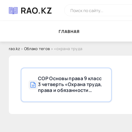
RAO.KZ
ГЛAВНAЯ
rao.kz
»
Облако тегов
» «охрана труда
СОР Основы права 9 класс
3 четверть «Охрана труда,
права и обязанности
членов