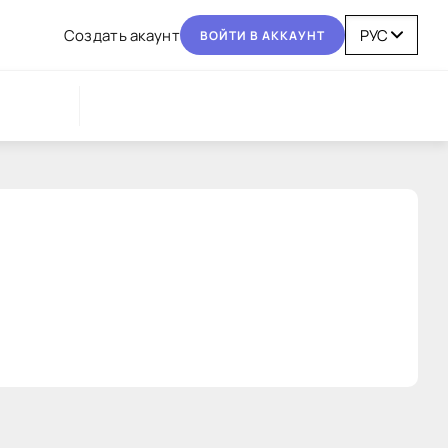
Coздaть aкaунт
BOЙТИ В AККAУНТ