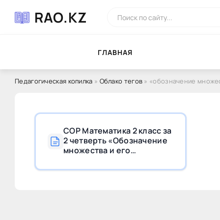
RAO.KZ
ГЛAВНAЯ
Педагогическая копилка
»
Облако тегов
» «обозначение множес
СОР Математика 2 класс за
2 четверть «Обозначение
множества и его
элемента» с