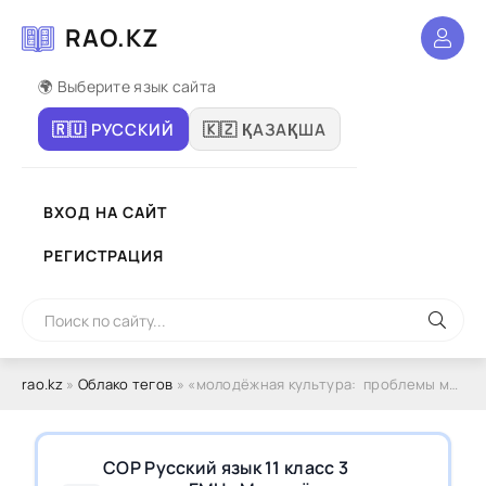
RAO.KZ
🌍 Выберите язык сайта
🇷🇺 РУССКИЙ
🇰🇿 ҚАЗАҚША
ВХОД НА САЙТ
РЕГИСТРАЦИЯ
rao.kz
»
Облако тегов
» «молодёжная культура: проблемы молодого поколения»
СОР Русский язык 11 класс 3