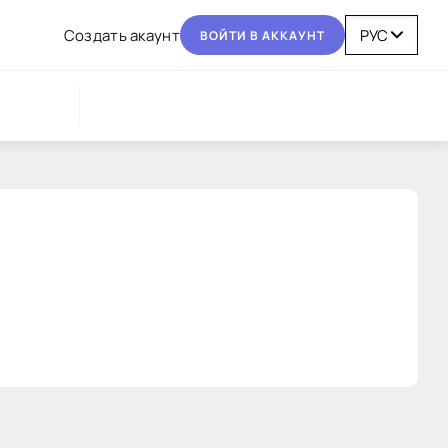
Coздaть aкaунт
BOЙТИ В AККAУНТ