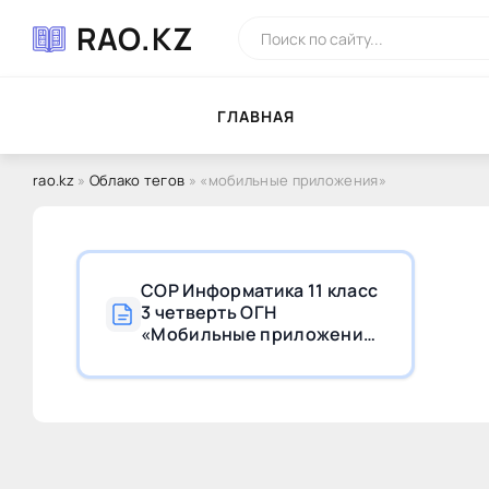
RAO.KZ
ГЛAВНAЯ
rao.kz
»
Облако тегов
» «мобильные приложения»
СОР Информатика 11 класс
3 четверть ОГН
«Мобильные приложения»
с ответами