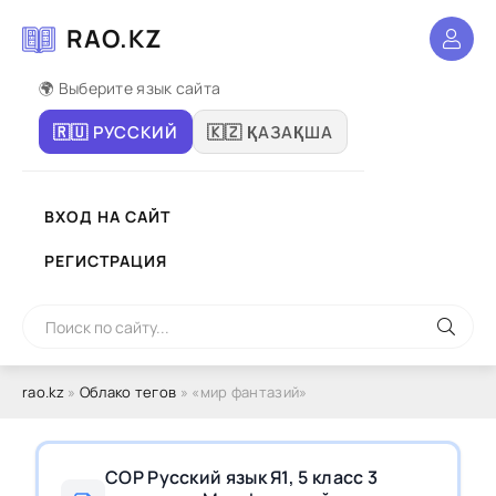
RAO.KZ
🌍 Выберите язык сайта
🇷🇺 РУССКИЙ
🇰🇿 ҚАЗАҚША
ВХОД НА САЙТ
РЕГИСТРАЦИЯ
rao.kz
»
Облако тегов
» «мир фантазий»
СОР Русский язык Я1, 5 класс 3