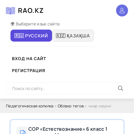
RAO.KZ
🌍 Выберите язык сайта
🇷🇺 РУССКИЙ
🇰🇿 ҚАЗАҚША
ВХОД НА САЙТ
РЕГИСТРАЦИЯ
Педагогическая копилка
»
Облако тегов
» «мир науки»
СОР «Естествознание» 6 класс 1