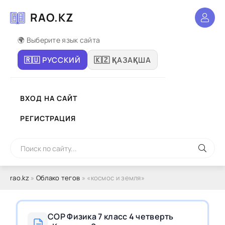
RAO.KZ
🌍 Выберите язык сайта
🇷🇺 РУССКИЙ
🇰🇿 ҚАЗАҚША
ВХОД НА САЙТ
РЕГИСТРАЦИЯ
rao.kz
»
Облако тегов
» «космос и земля»
СОР Физика 7 класс 4 четверть