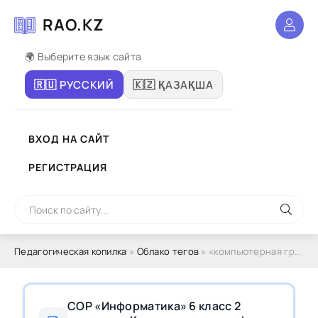
RAO.KZ
🌍 Выберите язык сайта
🇷🇺 РУССКИЙ
🇰🇿 ҚАЗАҚША
ВХОД НА САЙТ
РЕГИСТРАЦИЯ
Педагогическая копилка
»
Облако тегов
» «компьютерная графика»
СОР «Информатика» 6 класс 2