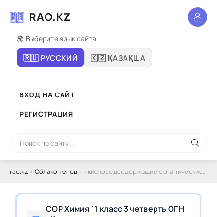
RAO.KZ
🌍 Выберите язык сайта
🇷🇺 РУССКИЙ
🇰🇿 ҚАЗАҚША
ВХОД НА САЙТ
РЕГИСТРАЦИЯ
rao.kz
»
Облако тегов
» «кислородсодержащие органические соединения»
СОР Химия 11 класс 3 четверть ОГН