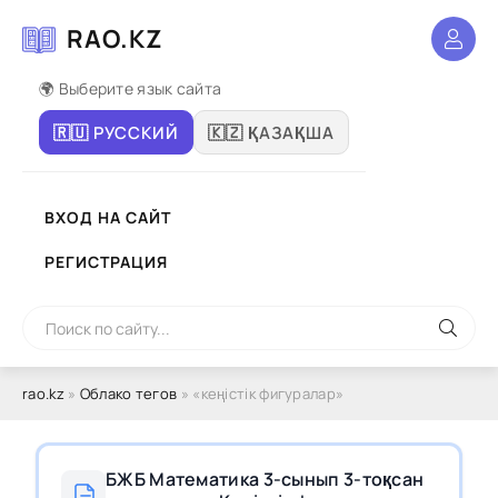
RAO.KZ
🌍 Выберите язык сайта
🇷🇺 РУССКИЙ
🇰🇿 ҚАЗАҚША
ВХОД НА САЙТ
РЕГИСТРАЦИЯ
rao.kz
»
Облако тегов
» «кеңістік фигуралар»
БЖБ Математика 3-сынып 3-тоқсан