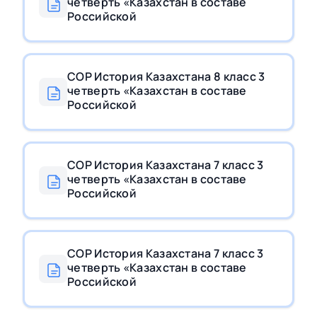
четверть «Казахстан в составе
Российской
СОР История Казахстана 8 класс 3
четверть «Казахстан в составе
Российской
СОР История Казахстана 7 класс 3
четверть «Казахстан в составе
Российской
СОР История Казахстана 7 класс 3
четверть «Казахстан в составе
Российской