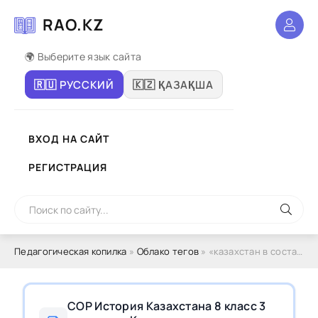
RAO.KZ
🌍 Выберите язык сайта
🇷🇺 РУССКИЙ
🇰🇿 ҚАЗАҚША
ВХОД НА САЙТ
РЕГИСТРАЦИЯ
Педагогическая копилка
»
Облако тегов
» «казахстан в составе российской империи»
СОР История Казахстана 8 класс 3