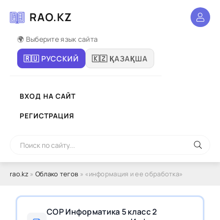
RAO.KZ
🌍 Выберите язык сайта
🇷🇺 РУССКИЙ
🇰🇿 ҚАЗАҚША
ВХОД НА САЙТ
РЕГИСТРАЦИЯ
rao.kz
»
Облако тегов
» «информация и ее обработка»
СОР Информатика 5 класс 2