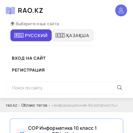
RAO.KZ
🌍 Выберите язык сайта
🇷🇺 РУССКИЙ
🇰🇿 ҚАЗАҚША
ВХОД НА САЙТ
РЕГИСТРАЦИЯ
rao.kz
»
Облако тегов
» «информационная безопасность»
СОР Информатика 10 класс 1