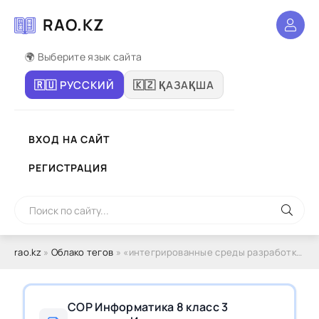
RAO.KZ
🌍 Выберите язык сайта
🇷🇺 РУССКИЙ
🇰🇿 ҚАЗАҚША
ВХОД НА САЙТ
РЕГИСТРАЦИЯ
rao.kz
»
Облако тегов
» «интегрированные среды разработки программ»
СОР Информатика 8 класс 3