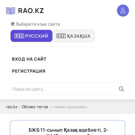
RAO.KZ
🌍 Выберите язык сайта
🇷🇺 РУССКИЙ
🇰🇿 ҚАЗАҚША
ВХОД НА САЙТ
РЕГИСТРАЦИЯ
rao.kz
»
Облако тегов
» «заман шындығы»
БЖБ 11-сынып Қазақ әдебиеті, 2-