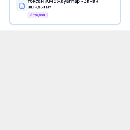
тоқсан ЖМБ жауаптар «Заман
шындығы»
2 тоқсан