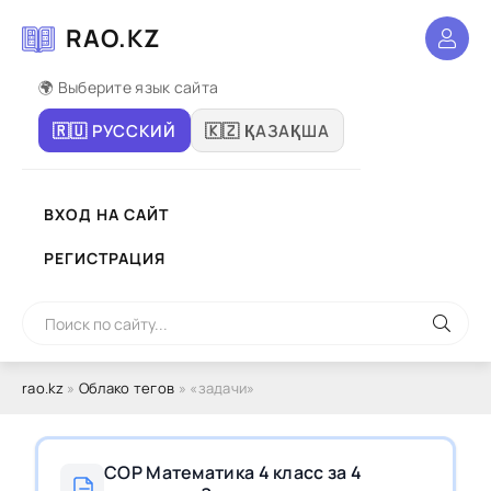
RAO.KZ
🌍 Выберите язык сайта
🇷🇺 РУССКИЙ
🇰🇿 ҚАЗАҚША
ВХОД НА САЙТ
РЕГИСТРАЦИЯ
rao.kz
»
Облако тегов
» «задачи»
СОР Математика 4 класс за 4