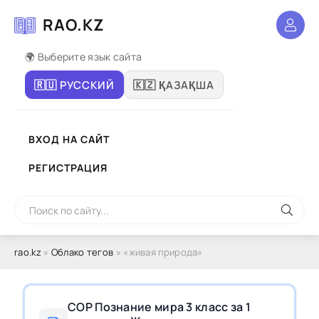
RAO.KZ
🌍 Выберите язык сайта
🇷🇺 РУССКИЙ
🇰🇿 ҚАЗАҚША
ВХОД НА САЙТ
РЕГИСТРАЦИЯ
rao.kz
»
Облако тегов
» «живая природа»
СОР Познание мира 3 класс за 1